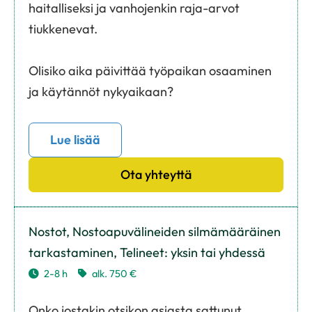
haitalliseksi ja vanhojenkin raja-arvot
tiukkenevat.
Olisiko aika päivittää työpaikan osaaminen
ja käytännöt nykyaikaan?
Lue lisää
Ota yhteyttä
Nostot, Nostoapuvälineiden silmämääräinen
tarkastaminen, Telineet: yksin tai yhdessä
2-8 h
alk. 750 €
Onko jostakin otsikon asiasta sattunut