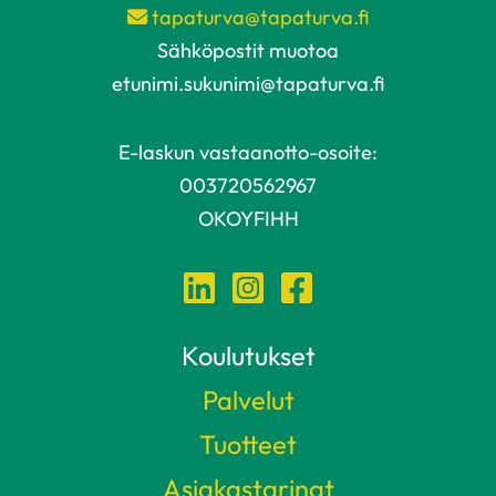
tapaturva@tapaturva.fi
Sähköpostit muotoa
etunimi.sukunimi@tapaturva.fi
E-laskun vastaanotto-osoite:
003720562967
OKOYFIHH
Koulutukset
Palvelut
Tuotteet
Asiakastarinat