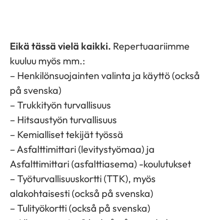
Eikä tässä vielä kaikki.
Repertuaariimme
kuuluu myös mm.:
– Henkilönsuojainten valinta ja käyttö (också
på svenska)
– Trukkityön turvallisuus
– Hitsaustyön turvallisuus
– Kemialliset tekijät työssä
– Asfalttimittari (levitystyömaa) ja
Asfalttimittari (asfalttiasema) -koulutukset
– Työturvallisuuskortti (TTK), myös
alakohtaisesti (också på svenska)
– Tulityökortti (också på svenska)