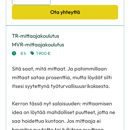
Ota yhteyttä
TR-mittaajakoulutus
MVR-mittaajakoulutus
8 h
1 900 €
Sitä saat, mitä mittaat. Ja pahimmillaan
mittaat sataa prosenttia, mutta löydät silti
itsesi syytettynä työturvallisuusrikoksesta.
Kerron tässä nyt salaisuuden: mittaamisen
idea on löytää mahdolliset puutteet, jotta ne
saa hoidettua kuntoon. Jos mittaaja ei
havaitse puutetta tai tulkitsee puutteen