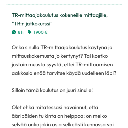
TR-mittaajakoulutus kokeneille mittaajille,
“TR:n jatkokurssi”
8 h
1 900 €
Onko sinulla TR-mittaajakoulutus käytynä ja
mittauskokemusta jo kertynyt? Tai koetko
jostain muusta syystä, ettei TR-mittaamisen
aakkosia enää tarvitse käydä uudelleen läpi?
Silloin tämä koulutus on juuri sinulle!
Olet ehkä mitatessasi havainnut, että
ääripäiden tulkinta on helppoa: on melko
selvää onko jokin asia selkeästi kunnossa vai