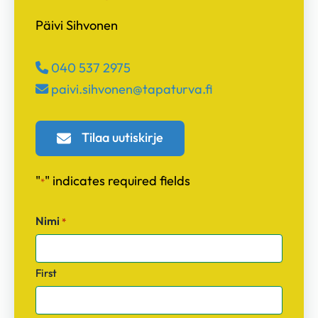
Päivi Sihvonen
040 537 2975
paivi.sihvonen​@tapaturva.fi
Tilaa uutiskirje
"
" indicates required fields
*
Nimi
*
First