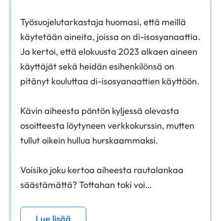
Työsuojelutarkastaja huomasi, että meillä
käytetään aineita, joissa on di-isosyanaattia.
Ja kertoi, että elokuusta 2023 alkaen aineen
käyttäjät sekä heidän esihenkilönsä on
pitänyt kouluttaa di-isosyanaattien käyttöön.
Kävin aiheesta pöntön kyljessä olevasta
osoitteesta löytyneen verkkokurssin, mutten
tullut oikein hullua hurskaammaksi.
Voisiko joku kertoa aiheesta rautalankaa
säästämättä? Tottahan toki voi…
Lue lisää