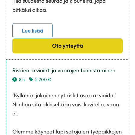
Tilaisuudesta seuraa jälkipuheita, jopa
pitkäksi aikaa.
Lue lisää
Ota yhteyttä
Riskien arviointi ja vaarojen tunnistaminen
8 h
2 200 €
‘Kyllähän jokainen nyt riskit osaa arvioida.’
Niinhän sitä äkkiseltään voisi kuvitella, vaan
ei.
Olemme käyneet läpi satoja eri työpaikkojen