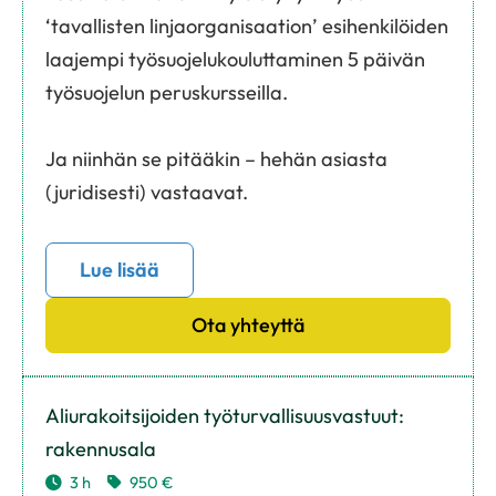
‘tavallisten linjaorganisaation’ esihenkilöiden
laajempi työsuojelukouluttaminen 5 päivän
työsuojelun peruskursseilla.
Ja niinhän se pitääkin – hehän asiasta
(juridisesti) vastaavat.
Lue lisää
Ota yhteyttä
Aliurakoitsijoiden työturvallisuusvastuut:
rakennusala
3 h
950 €