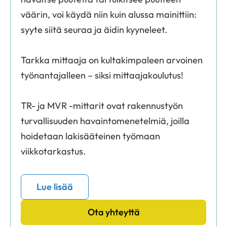
väärin, voi käydä niin kuin alussa mainittiin:
syyte siitä seuraa ja äidin kyyneleet.
Tarkka mittaaja on kultakimpaleen arvoinen
työnantajalleen – siksi mittaajakoulutus!
TR- ja MVR -mittarit ovat rakennustyön
turvallisuuden havaintomenetelmiä, joilla
hoidetaan lakisääteinen työmaan
viikkotarkastus.
Lue lisää
Ota yhteyttä