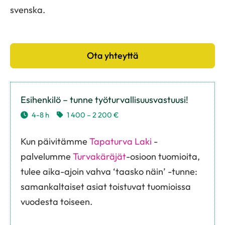
svenska.
Ota yhteyttä
Esihenkilö – tunne työturvallisuusvastuusi!
4-8 h
1 400 – 2 200 €
Kun päivitämme
Tapaturva Laki
-
palvelumme
Turvakäräjät
-osioon tuomioita,
tulee aika-ajoin vahva ‘taasko näin’ -tunne:
samankaltaiset asiat toistuvat tuomioissa
vuodesta toiseen.