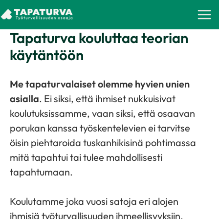
Skip
to
Tapaturva kouluttaa teorian
content
käytäntöön
Me tapaturvalaiset olemme hyvien unien
asialla
. Ei siksi, että ihmiset nukkuisivat
koulutuksissamme, vaan siksi, että osaavan
porukan kanssa työskentelevien ei tarvitse
öisin piehtaroida tuskanhikisinä pohtimassa
mitä tapahtui tai tulee mahdollisesti
tapahtumaan.
Koulutamme joka vuosi satoja eri alojen
ihmisiä työturvallisuuden ihmeellisyyksiin.