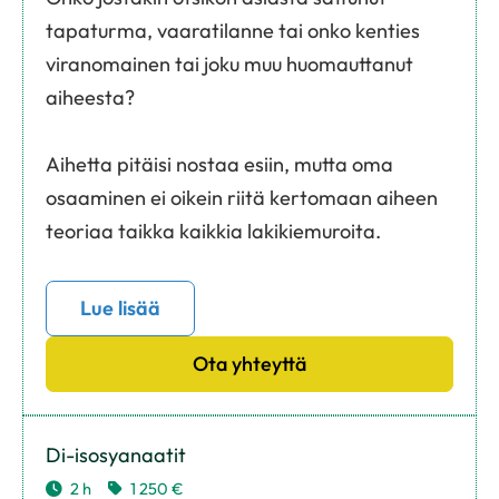
tapaturma, vaaratilanne tai onko kenties
viranomainen tai joku muu huomauttanut
aiheesta?
Aihetta pitäisi nostaa esiin, mutta oma
osaaminen ei oikein riitä kertomaan aiheen
teoriaa taikka kaikkia lakikiemuroita.
Lue lisää
Ota yhteyttä
Di-isosyanaatit
2 h
1 250 €