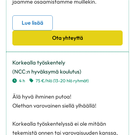
jaamme osaamistamme muillekin.
Lue lisää
Ota yhteyttä
Korkealla työskentely
(NCC:n hyväksymä koulutus)
4 h
75 €/hlö (13-20 hlö ryhmät)
Älä hyvä ihminen putoa!
Olethan varovainen siellä ylhäällä!
Korkealla työskentelyssä ei ole mitään
tekemistä onnen tai varovaisuuden kanssa,