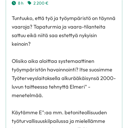
8 h
2 200 €
Tuntuuko, että työ ja työympäristö on täynnä
vaaroja? Tapaturmia ja vaara-tilanteita
sattuu eikä niitä saa estettyä nykyisin
keinoin?
Olisiko aika aloittaa systemaattinen
työympäristön havainnointi? Itse suosimme
Työterveyslaitoksella alkurääkäisynsä 2000-
+
luvun taitteessa tehnyttä Elmeri
-
menetelmää.
+
Käytämme E
:aa mm. betoniteollisuuden
työturvallisuuskilpailussa ja mielellämme