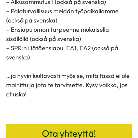
– Alkusammutus 1 (också på svenska)
– Paloturvallisuus meidän työpaikallamme
(också på svenska)
– Ensiapu oman tarpeenne mukaisella
sisällöllä (också på svenska)
– SPR:n Hätäensiapu, EA1, EA2 (också på
svenska)
…ja hyvin luultavasti myös se, mitä tässä ei ole
mainittu ja jota te tarvitsette. Kysy vaikka, jos
et usko!
Ota yhteyttä!