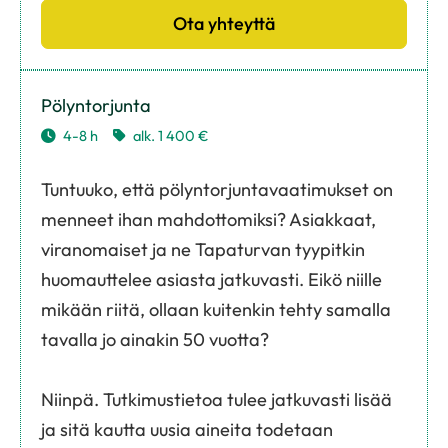
Ota yhteyttä
Pölyntorjunta
4-8 h
alk. 1 400 €
Tuntuuko, että pölyntorjuntavaatimukset on
menneet ihan mahdottomiksi? Asiakkaat,
viranomaiset ja ne Tapaturvan tyypitkin
huomauttelee asiasta jatkuvasti. Eikö niille
mikään riitä, ollaan kuitenkin tehty samalla
tavalla jo ainakin 50 vuotta?
Niinpä. Tutkimustietoa tulee jatkuvasti lisää
ja sitä kautta uusia aineita todetaan