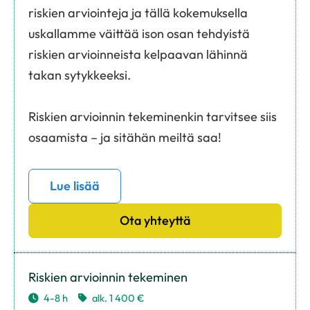
riskien arviointeja ja tällä kokemuksella
uskallamme väittää ison osan tehdyistä
riskien arvioinneista kelpaavan lähinnä
takan sytykkeeksi.
Riskien arvioinnin tekeminenkin tarvitsee siis
osaamista – ja sitähän meiltä saa!
Lue lisää
Ota yhteyttä
Riskien arvioinnin tekeminen
4-8 h
alk. 1 400 €