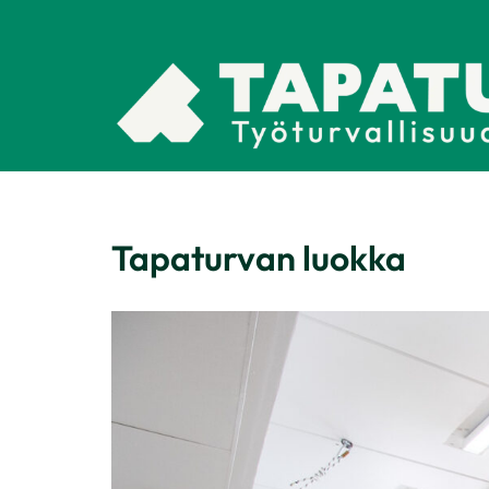
Skip
to
content
Tapaturvan luokka