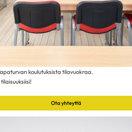
paturvan koulutuksista tilavuokraa.
laisuuksiisi!
Ota yhteyttä