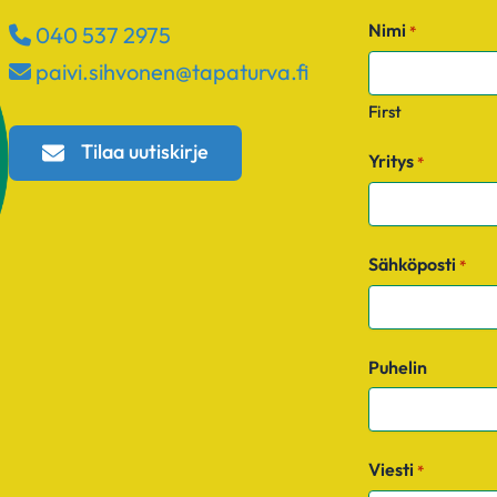
Nimi
040 537 2975
*
paivi.sihvonen​@tapaturva.fi
First
Tilaa uutiskirje
Yritys
*
Sähköposti
*
Puhelin
Viesti
*