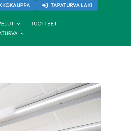
KKOKAUPPA
TAPATURVA LAKI
VELUT
TUOTTEET
ATURVA