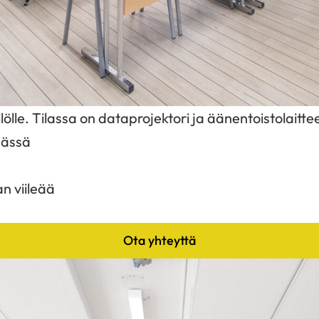
lle. Tilassa on dataprojektori ja äänentoistolaittee
äässä
n viileää
Ota yhteyttä