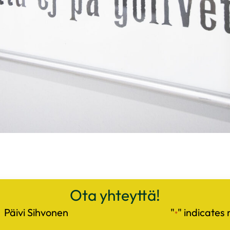
Ota yhteyttä!
Päivi Sihvonen
"
" indicates 
*