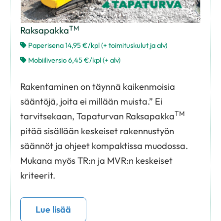
TM
Raksapakka
Paperisena 14,95 €/kpl (+ toimituskulut ja alv)
Mobiiliversio 6,45 €/kpl (+ alv)
Rakentaminen on täynnä kaikenmoisia
sääntöjä, joita ei millään muista.” Ei
TM
tarvitsekaan, Tapaturvan Raksapakka
pitää sisällään keskeiset rakennustyön
säännöt ja ohjeet kompaktissa muodossa.
Mukana myös TR:n ja MVR:n keskeiset
kriteerit.
Lue lisää