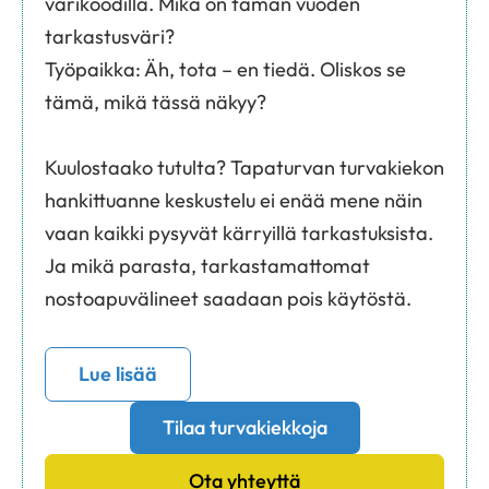
värikoodilla. Mikä on tämän vuoden
tarkastusväri?
Työpaikka: Äh, tota – en tiedä. Oliskos se
tämä, mikä tässä näkyy?
Kuulostaako tutulta? Tapaturvan turvakiekon
hankittuanne keskustelu ei enää mene näin
vaan kaikki pysyvät kärryillä tarkastuksista.
Ja mikä parasta, tarkastamattomat
nostoapuvälineet saadaan pois käytöstä.
Lue lisää
Tilaa turvakiekkoja
Ota yhteyttä