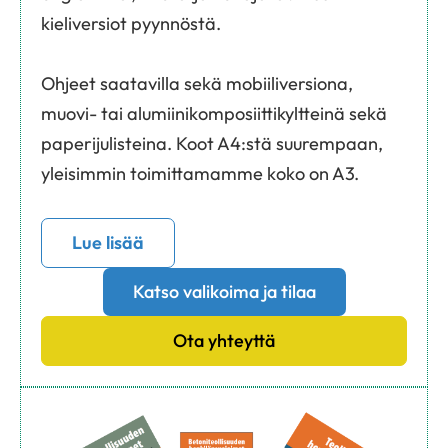
kieliversiot pyynnöstä.
Ohjeet saatavilla sekä mobiiliversiona,
muovi- tai alumiinikomposiittikyltteinä sekä
paperijulisteina. Koot A4:stä suurempaan,
yleisimmin toimittamamme koko on A3.
Lue lisää
Katso valikoima ja tilaa
Ota yhteyttä