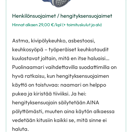
Henkilönsuojaimet / hengityksensuojaimet
Hinnat alkaen 29,00 €/kpl (+ toimituskulut ja alv)
Astma, kivipölykeuhko, asbestoosi,
keuhkosyöpä – työperäiset keuhkotaudit
kuulostavat joltain, mitä en itse haluaisi…
Puolinaamari vaihdettavilla suodattimilla on
hyvä ratkaisu, kun hengityksensuojaimen
käyttö on toistuvaa: naamari on helppo
pukea ja kiristää tiiviiksi. Ja hei:
hengityksensuojain säilytetään AINA
pölyttömästi, muuten aina käytön alkaessa
vedetään kitusiin kaikki se, mitä sinne ei
haluta.