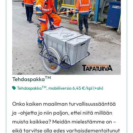
TM
Tehdaspakka
TM
Tehdaspakka
, mobiiliversio 6,45 €/kpl (+alv)
Onko kaiken maailman turvallisuussääntöä
ja -ohjetta jo niin paljon, ettei niitä millään
muista kaikkea? Meidän mielestämme on –
eikä tarvitse olla edes varhaisdementoitunut