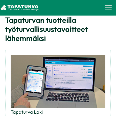
Skip
to
Tapaturvan tuotteilla
content
työturvallisuustavoitteet
lähemmäksi
Tapaturva Laki