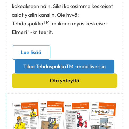
kokeakseen näin. Siksi kokosimme keskeiset
asiat yksiin kansiin. Ole hyvä:
TM
Tehdaspakka
, mukana myös keskeiset
+
Elmeri
-kriteerit.
Lue lisää
Tilaa TehdaspakkaTM -mobiiliversio
Ota yhteyttä