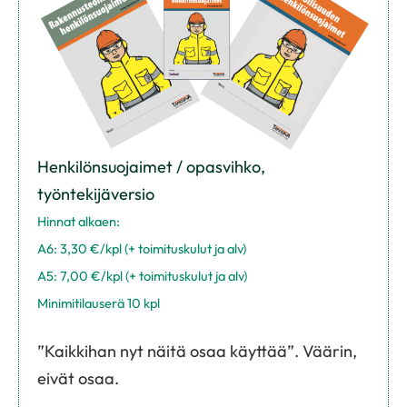
Henkilönsuojaimet / opasvihko,
työntekijäversio
Hinnat alkaen:
A6: 3,30 €/kpl (+ toimituskulut ja alv)
A5: 7,00 €/kpl (+ toimituskulut ja alv)
Minimitilauserä 10 kpl
”Kaikkihan nyt näitä osaa käyttää”. Väärin,
eivät osaa.