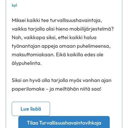
kpl
Miksei kaikki tee turvallisuushavaintoja,
vaikka tarjolla olisi hieno mobiilijärjestelmä?
Noh, vaikkapa siksi, ettei kaikki halua
työnantajan appeja omaan puhelimeensa,
maksuttomiakaan. Eikä kaikilla edes ole
älypuhelinta.
Siksi on hyvä olla tarjolla myös vanhan ajan
paperilomake – ja meiltähän niitä saa!
Lue lisää
Tilaa Turvallisuushavaintovihkoja