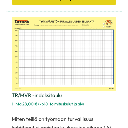
TR/MVR -indeksitaulu
Hinta 28,00 €/kpl (+ toimituskulut ja alv)
Miten teillä on työmaan turvallisuus
kehittynyt viimeisten kuukausien aikana? Ai,