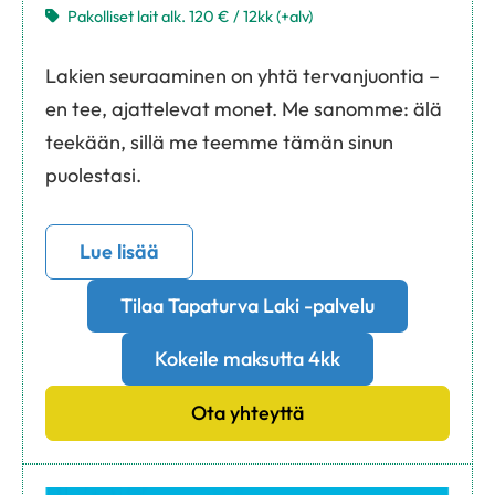
Pakolliset lait alk. 120 € / 12kk (+alv)
Lakien seuraaminen on yhtä tervanjuontia –
en tee, ajattelevat monet. Me sanomme: älä
teekään, sillä me teemme tämän sinun
puolestasi.
Lue lisää
Tilaa Tapaturva Laki -palvelu
Kokeile maksutta 4kk
Ota yhteyttä