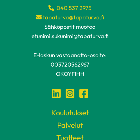
040 537 2975
tapaturva@tapaturva.fi
Sähköpostit muotoa
etunimi.sukunimi@tapaturva.fi
E-laskun vastaanotto-osoite:
003720562967
OKOYFIHH
Koulutukset
Palvelut
Tuotteet